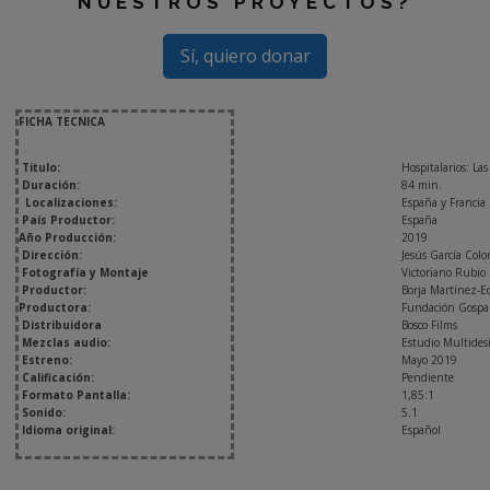
NUESTROS PROYECTOS?
Sí, quiero donar
FICHA TECNICA
Titulo:
Hospitalarios: La
Duración:
84 min.
Localizaciones:
España y Francia
País Productor:
España
Año Producción:
2019
Dirección:
Jesús García Col
Fotografía y Montaje
Victoriano Rubio
Productor:
Borja Martínez-E
Productora:
Fundación Gospa 
Distribuidora
Bosco Films
Mezclas audio:
Estudio Multides
Estreno:
Mayo 2019
Calificación:
Pendiente
Formato Pantalla:
1,85:1
Sonido:
5.1
Idioma original:
Español