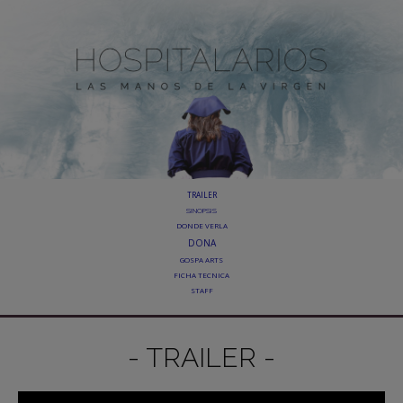
TRAILER
SINOPSIS
DONDE VERLA
DONA
GOSPA ARTS
FICHA TECNICA
STAFF
- TRAILER -