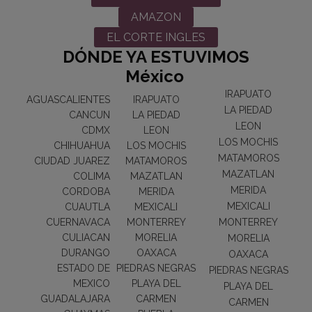
AMAZON
EL CORTE INGLES
DÓNDE YA ESTUVIMOS
México
IRAPUATO
AGUASCALIENTES
IRAPUATO
LA PIEDAD
CANCUN
LA PIEDAD
LEON
CDMX
LEON
LOS MOCHIS
CHIHUAHUA
LOS MOCHIS
MATAMOROS
CIUDAD JUAREZ
MATAMOROS
MAZATLAN
COLIMA
MAZATLAN
MERIDA
CORDOBA
MERIDA
MEXICALI
CUAUTLA
MEXICALI
CUERNAVACA
MONTERREY
MONTERREY
CULIACAN
MORELIA
MORELIA
DURANGO
OAXACA
OAXACA
ESTADO DE
PIEDRAS NEGRAS
PIEDRAS NEGRAS
MEXICO
PLAYA DEL
PLAYA DEL
GUADALAJARA
CARMEN
CARMEN